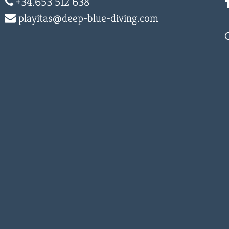
+34.653 512 638
playitas@deep-blue-diving.com