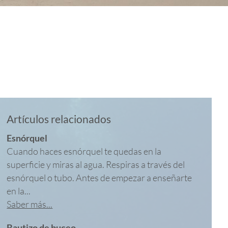
Artículos relacionados
Esnórquel
Cuando haces esnórquel te quedas en la
superficie y miras al agua. Respiras a través del
esnórquel o tubo. Antes de empezar a enseñarte
en la...
Saber más...
Bautizo de buceo