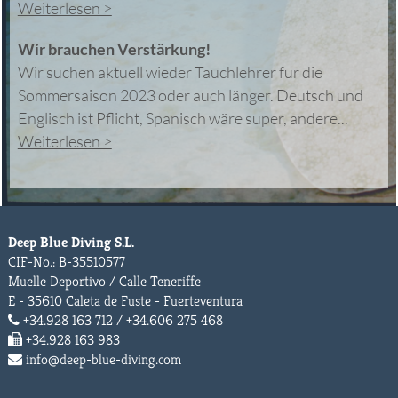
Weiterlesen >
Wir brauchen Verstärkung!
Wir suchen aktuell wieder Tauchlehrer für die
Sommersaison 2023 oder auch länger. Deutsch und
Englisch ist Pflicht, Spanisch wäre super, andere...
Weiterlesen >
Deep Blue Diving S.L.
CIF-No.: B-35510577
Muelle Deportivo / Calle Teneriffe
E - 35610 Caleta de Fuste - Fuerteventura
+34.928 163 712 / +34.606 275 468
+34.928 163 983
info@deep-blue-diving.com