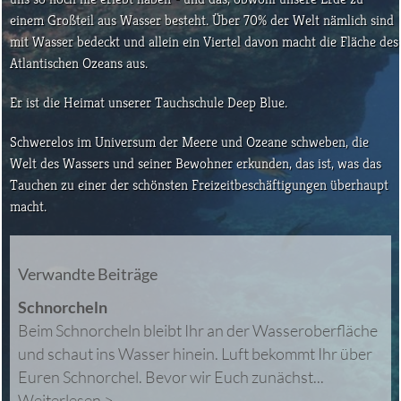
einem Großteil aus Wasser besteht. Über 70% der Welt nämlich sind
mit Wasser bedeckt und allein ein Viertel davon macht die Fläche des
Atlantischen Ozeans aus.
Er ist die Heimat unserer Tauchschule Deep Blue.
Schwerelos im Universum der Meere und Ozeane schweben, die
Welt des Wassers und seiner Bewohner erkunden, das ist, was das
Tauchen zu einer der schönsten Freizeitbeschäftigungen überhaupt
macht.
Verwandte Beiträge
Schnorcheln
Beim Schnorcheln bleibt Ihr an der Wasseroberfläche
und schaut ins Wasser hinein. Luft bekommt Ihr über
Euren Schnorchel. Bevor wir Euch zunächst...
Weiterlesen >