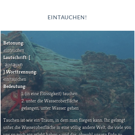
EINTAUCHEN!
Betonung:
ein
tauchen
Lautschrift: [
ˈa͜inta͜uxn̩
] Worttrennung:
ein|tau|chen
Bedeutung:
1. (in eine Flüssigkeit) tauchen
2. unter die Wasseroberfläche
gelangen, unter Wasser gehen
Tauchen ist wie ein Traum, in dem man fliegen kann. Ihr gelangt
unter die Wasseroberfläche in eine völlig andere Welt, die viele von
uns so noch nie erlebt haben - und das, obwohl unsere Erde zu