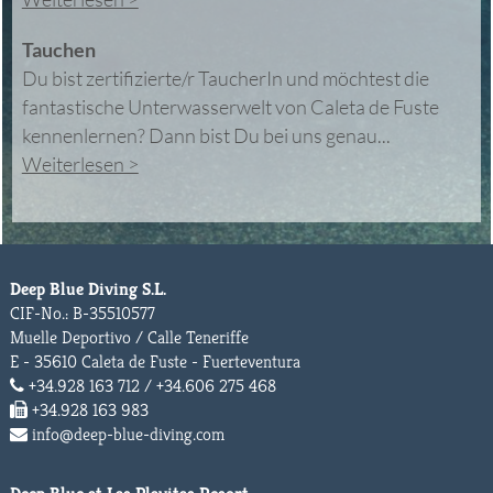
Tauchen
Du bist zertifizierte/r TaucherIn und möchtest die
fantastische Unterwasserwelt von Caleta de Fuste
kennenlernen? Dann bist Du bei uns genau...
Weiterlesen >
Deep Blue Diving S.L.
CIF-No.: B-35510577
Muelle Deportivo / Calle Teneriffe
E - 35610 Caleta de Fuste - Fuerteventura
+34.928 163 712 / +34.606 275 468
+34.928 163 983
info@deep-blue-diving.com