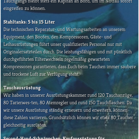
Tauchgangs bleibt stets ein Kapitän an Bord, um im Notfall sofort
eingreifen zu können.
Stahltanks: 5 bis 15 Liter
Die technischen Reparatur- und Wartungsarbeiten an unserem
Equipment, den Booten, den Kompressoren, Gäste- und
Leihausrüstungen führt unser qualifiziertes Personal nur mit
Originalersatzteilen durch. Die leistungsfähigen und mit pünktlich
durchgeführten Filterwechseln regelmäßig gewarteten
Kompressoren garantieren, dass Euch beim Tauchen immer saubere
und trockene Luft zur Verfügung steht.
Tauchausrüstung
Wir haben in unserer Ausrüstungskammer rund 120 Tauchanzüge,
80 Tarierwes-ten, 80 Atemregler und rund 150 Tauchflaschen. Da
wir unsere Ausrüstung ständig erneuern und erweitern, können
diese Zahlen variieren. Grundsätzlich können wir etwa 80 Taucher
gleichzeitig ausrüsten.
Second-Hand-Schnäppchen: Kaufausrüstung für