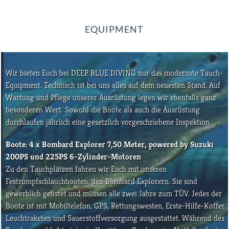
EQUIPMENT
Wir bieten Euch bei DEEP BLUE DIVING nur das modernste Tauch-
Equipment. Technisch ist bei uns alles auf dem neuesten Stand. Auf
Wartung und Pflege unserer Ausrüstung legen wir ebenfalls ganz
besonderen Wert. Sowohl die Boote als auch die Ausrüstung
durchlaufen jährlich eine gesetzlich vorgeschriebene Inspektion.
Boote: 4 x Bombard Explorer 7,50 Meter, powered by Suzuki
200PS und 225PS 6-Zylinder-Motoren
Zu den Tauchplätzen fahren wir Euch mit unseren
Festrumpfschlauchbooten, den Bombard Explorern. Sie sind
gewerblich gelistet und müssen alle zwei Jahre zum TÜV. Jedes der
Boote ist mit Mobiltelefon, GPS, Rettungswesten, Erste-Hilfe-Koffer,
Leuchtraketen und Sauerstoffversorgung ausgestattet. Während des