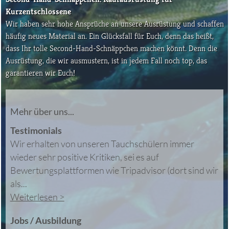
Kurzentschlossene
Wir haben sehr hohe Ansprüche an unsere Ausrüstung und schaffen
häufig neues Material an. Ein Glücksfall für Euch, denn das heißt,
dass Ihr tolle Second-Hand-Schnäppchen machen könnt. Denn die
Ausrüstung, die wir ausmustern, ist in jedem Fall noch top, das
garantieren wir Euch!
Mehr über uns...
Testimonials
Wir erhalten von unseren Tauchschülern immer
wieder sehr positive Kritiken, sei es auf
Bewertungsplattformen wie Tripadvisor (dort sind wir
als...
Weiterlesen >
Jobs / Ausbildung