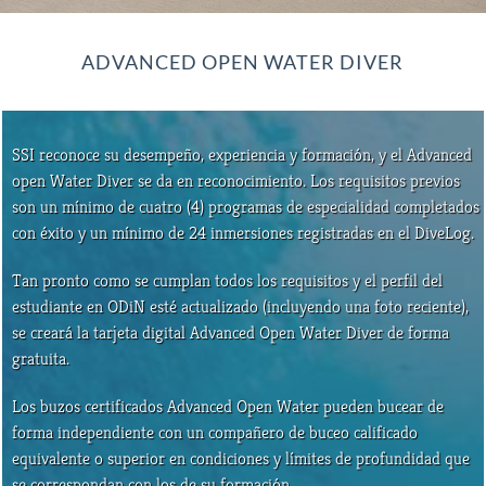
ADVANCED OPEN WATER DIVER
SSI reconoce su desempeño, experiencia y formación, y el Advanced
open Water Diver se da en reconocimiento. Los requisitos previos
son un mínimo de cuatro (4) programas de especialidad completados
con éxito y un mínimo de 24 inmersiones registradas en el DiveLog.
Tan pronto como se cumplan todos los requisitos y el perfil del
estudiante en ODiN esté actualizado (incluyendo una foto reciente),
se creará la tarjeta digital Advanced Open Water Diver de forma
gratuita.
Los buzos certificados Advanced Open Water pueden bucear de
forma independiente con un compañero de buceo calificado
equivalente o superior en condiciones y límites de profundidad que
se correspondan con los de su formación.