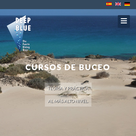
Contacto
Protección de datos
Impressum
Política de Cookies
Política de
Privacidad
Aviso Legal
CURSOS DE BUCEO
TEORÍA Y PRÁCTICA
AL MÁS ALTO NIVEL.