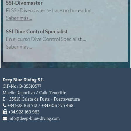
SSI-Divemaster
El SSI-Divemaster te hace un buceador...
Saber más...
SSI Dive Control Specialist
En el curso Dive Control Specialist,...
Saber más...
Deep Blue Diving S.L.
CIF-No.: B-35510577
Muelle Deportivo / Calle Teneriffe
E - 35610 Caleta de Fuste - Fuerteventura
+34.928 163 712 / +34.606 275 468
+34.928 163 983
info@deep-blue-diving.com