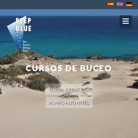
Contacto
Protección de datos
Impressum
Política de Cookies
Política de
Privacidad
Aviso Legal
CURSOS DE BUCEO
TEORÍA Y PRÁCTICA
AL MÁS ALTO NIVEL.