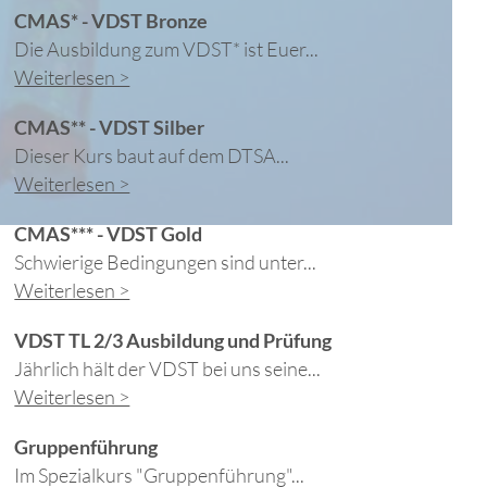
CMAS* - VDST Bronze
Die Ausbildung zum VDST* ist Euer...
Weiterlesen >
CMAS** - VDST Silber
Dieser Kurs baut auf dem DTSA...
Weiterlesen >
CMAS*** - VDST Gold
Schwierige Bedingungen sind unter...
Weiterlesen >
VDST TL 2/3 Ausbildung und Prüfung
Jährlich hält der VDST bei uns seine...
Weiterlesen >
Gruppenführung
Im Spezialkurs "Gruppenführung"...