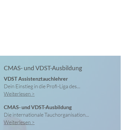
CMAS- und VDST-Ausbildung
VDST Assistenztauchlehrer
Dein Einstieg in die Profi-Liga des...
Weiterlesen >
CMAS- und VDST-Ausbildung
Die internationale Tauchorganisation...
Weiterlesen >