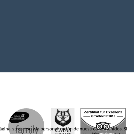
gina, su acceso y la personalización de nuestros contenidos. Si